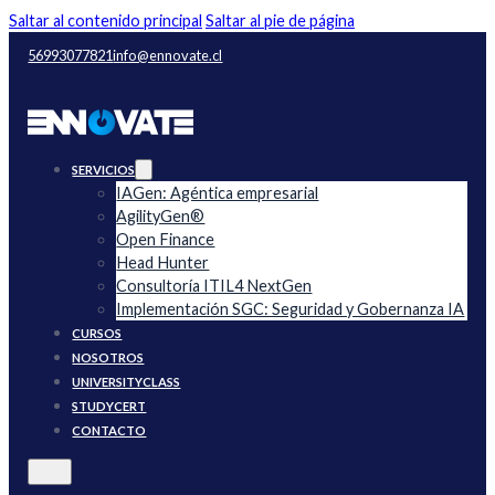
Saltar al contenido principal
Saltar al pie de página
56993077821
info@ennovate.cl
SERVICIOS
IAGen: Agéntica empresarial
AgilityGen®
Open Finance
Head Hunter
Consultoría ITIL4 NextGen
Implementación SGC: Seguridad y Gobernanza IA
CURSOS
NOSOTROS
UNIVERSITYCLASS
STUDYCERT
CONTACTO