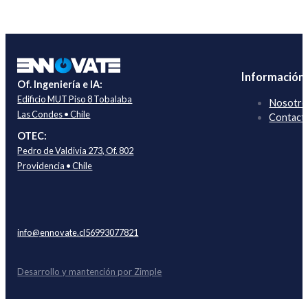
Información
Of. Ingeniería e IA:
Edificio MUT Piso 8 Tobalaba
Nosotro
Las Condes • Chile
Contact
OTEC:
Pedro de Valdivia 273, Of. 802
Providencia • Chile
info@ennovate.cl
56993077821
Desarrollo y mantención por Zimple