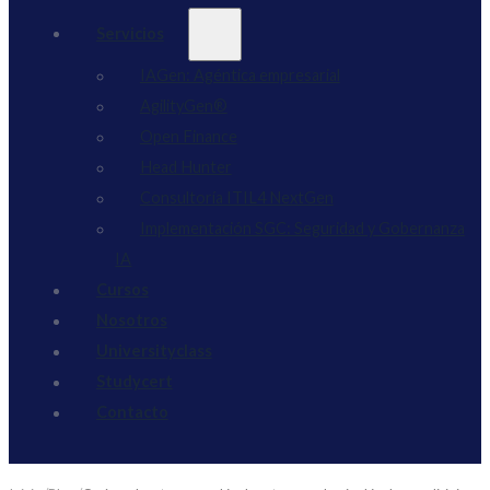
Servicios
IAGen: Agéntica empresarial
AgilityGen®
Open Finance
Head Hunter
Consultoría ITIL4 NextGen
Implementación SGC: Seguridad y Gobernanza
IA
Cursos
Nosotros
Universityclass
Studycert
Contacto